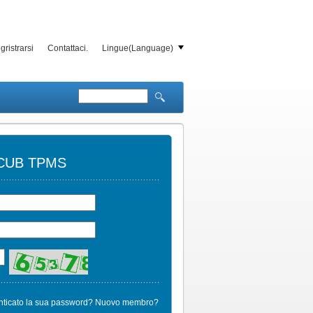
gristrarsi
Contattaci.
Lingue(Language)
 CUB TPMS
ticato la sua password?
Nuovo membro?