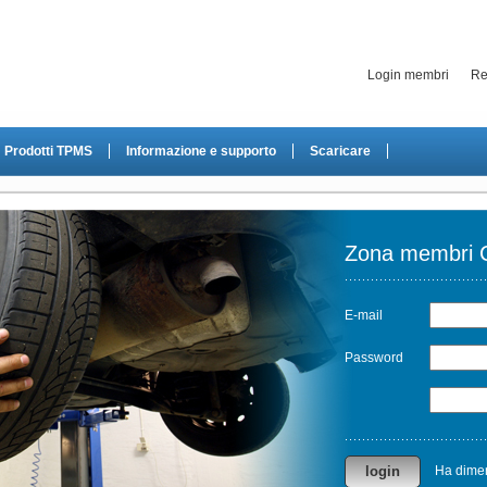
Login membri
Re
Prodotti TPMS
Informazione e supporto
Scaricare
Zona membri
E-mail
Password
Ha dimen