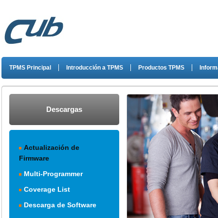
TPMS Principal
Introducción a TPMS
Productos TPMS
Inform
Descargas
Actualización de
Firmware
Multi-Programmer
Coverage List
Descarga de Software