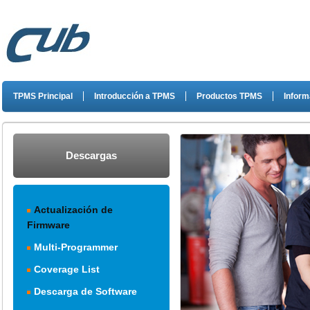
TPMS Principal
Introducción a TPMS
Productos TPMS
Inform
Descargas
Actualización de
Firmware
Multi-Programmer
Coverage List
Descarga de Software