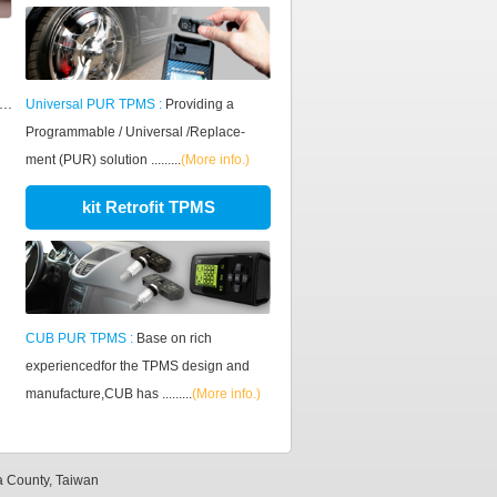
Universal PUR TPMS :
Providing a
Programmable / Universal /Replace-
ment (PUR) solution .........
(More info.)
kit Retrofit TPMS
CUB PUR TPMS :
Base on rich
experiencedfor the TPMS design and
manufacture,CUB has .........
(More info.)
 County, Taiwan