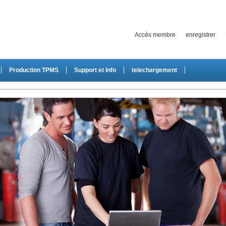
Accès membre
enregistrer
Production TPMS
Support et Info
telechargement