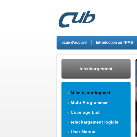
page d'accueil
Introduction au TPMS
telechargement
Mise à jour logiciel
Multi-Programmer
Coverage List
telechargement logiciel
User Manual