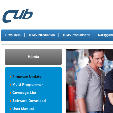
TPMS Hem
TPMS introduktion
TPMS Produktserie
Närliggand
Hämta
Firmware Update
Multi-Programmer
Coverage List
Software Download
User Manual