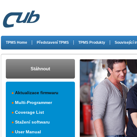
TPMS Home
Představení TPMS
TPMS Produkty
Související 
Stáhnout
Aktualizace firmwaru
Multi-Programmer
Coverage List
Stažení softwaru
User Manual